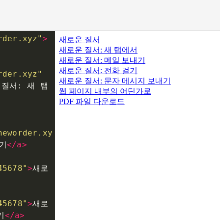
rder.xyz"
>
rder.xyz"
질서: 새 탭
neworder.xy
기
</
a
>
45678"
>
새로
45678"
>
새로
기
</
a
>