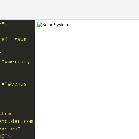
m"
>
ref
=
"#sun"
"
=
"#mercury"
f
=
"#venus"
stem"
eholder.com
System"
50"
>