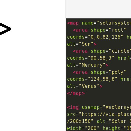
<
map
name
=
"solarsyste
<
area
shape
=
"rect"
coords
=
"0,0,82,126"
h
alt
=
"Sun"
>
<
area
shape
=
"circle
coords
=
"90,58,3"
href
alt
=
"Mercury"
>
<
area
shape
=
"poly"
coords
=
"124,58,8"
hre
alt
=
"Venus"
>
</
map
>
<
img
usemap
=
"#solarsy
src
=
"https://via.plac
/200x150"
alt
=
"Solar 
width
=
"200"
height
=
"1