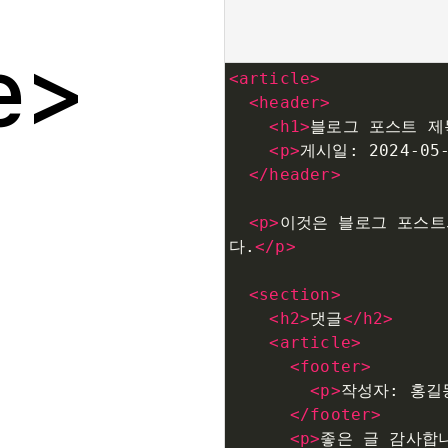
e
<
article
>
<
header
>
<
h1
>
블로그 포스트 제
<
p
>
게시일: 2024-05
</
header
>
<
p
>
이것은 블로그 포스트
다.
</
p
>
<
section
>
<
h2
>
댓글
</
h2
>
<
article
>
<
footer
>
<
p
>
작성자: 홍길
</
footer
>
<
p
>
좋은 글 감사합