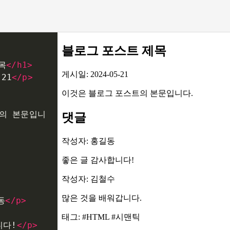
목
</
h1
>
-21
</
p
>
의 본문입니
동
</
p
>
니다!
</
p
>