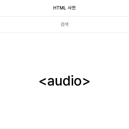
HTML 사전
article
aside
audio