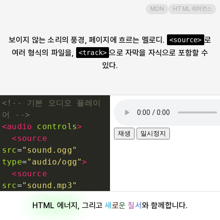
MDN
HTML 레퍼런스
b
보이지 않는 소리의 풍경, 페이지에 흐르는 멜로디.
로
<source>
base
여러 형식의 파일을,
으로 자막을 자식으로 포함할 수
<track>
있다.
bdi
bdo
<!-- 기본 오디오 플레이
어 -->
blockquote
<
audio
controls
>
<
source
src
=
"sound.ogg"
body
type
=
"audio/ogg"
>
<
source
br
src
=
"sound.mp3"
type
=
"audio/mpeg"
>
HTML 에너지
, 그리고
새
로
운
질
서
와 함께합니다.
<
track
button