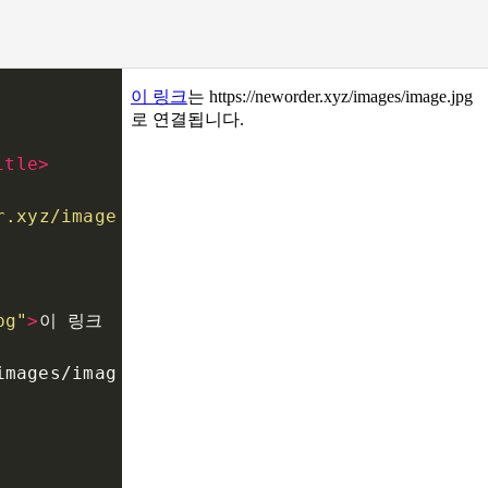
itle
>
r.xyz/image
pg"
>
이 링크
images/imag