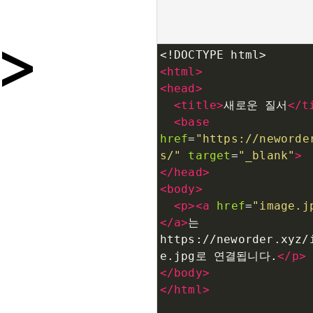
<!DOCTYPE html>
<
html
>
<
head
>
<
title
>
새로운 질서
</
t
<
base
href
=
"https://neworde
s/"
target
=
"_blank"
>
</
head
>
<
body
>
<
p
><
a
href
=
"image.j
</
a
>
는 
https://neworder.xyz/
e.jpg로 연결됩니다.
</
p
>
</
body
>
</
html
>