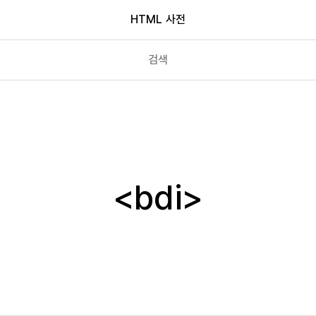
HTML 사전
b
base
bdi