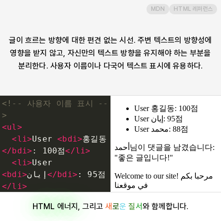
MDN
HTML 레퍼런스
bdo
글이 흐르는 방향에 대한 편견 없는 시선. 주변 텍스트의 방향성에
blockquote
영향을 받지 않고, 자신만의 텍스트 방향을 유지해야 하는 부분을
분리한다. 사용자 이름이나 다국어 텍스트 표시에 유용하다.
body
br
<!-- 사용자 이름 표시 --
>
button
<
ul
>
<
li
>
User 
<
bdi
>
홍길동
</
bdi
>
: 100점
</
li
>
canvas
<
li
>
User 
<
bdi
>
إيان
</
bdi
>
: 95점
caption
</
li
>
<
li
>
User 
HTML 에너지
, 그리고
새
로
운
질
서
와 함께합니다.
<
bdi
>
محمد
</
bdi
>
: 88점
cite