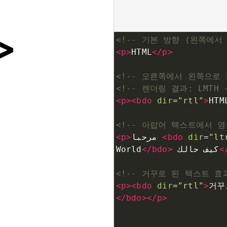
<!-- 기본 방향 (왼쪽에서 
<
p
>
HTML
</
p
>
<!-- 오른쪽에서 왼쪽으로 
<!-- 렌더링 결과: LMTH 
<
p
><
bdo
dir
=
"rtl"
>
HTM
<!-- 아랍어 텍스트에서 영
<
p
>
مرحبا 
<
bdo
dir
=
"lt
World
</
bdo
>
 كيف حالك
<
<!-- 거꾸로 된 텍스트 효과
<
p
><
bdo
dir
=
"rtl"
>
거꾸
</
bdo
></
p
>