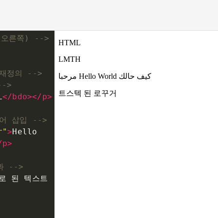
오른쪽) -->
재정의 -->
-->
L
</
bdo
></
p
>
어 삽입 -->
r"
>
Hello 
/
p
>
 -->
로 된 텍스트