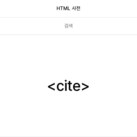
HTML 사전
canvas
caption
cite