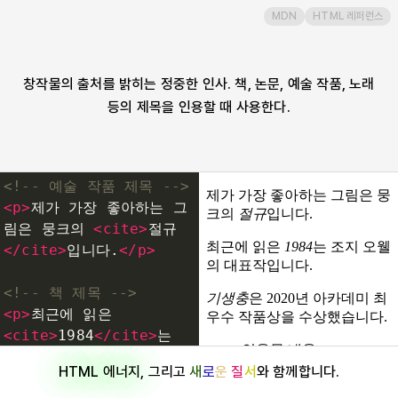
MDN
HTML 레퍼런스
code
col
창작물의 출처를 밝히는 정중한 인사. 책, 논문, 예술 작품, 노래
등의 제목을 인용할 때 사용한다.
colgroup
data
<!-- 예술 작품 제목 -->
<
p
>
제가 가장 좋아하는 그
datalist
림은 뭉크의 
<
cite
>
절규
</
cite
>
입니다.
</
p
>
dd
<!-- 책 제목 -->
<
p
>
최근에 읽은 
del
<
cite
>
1984
</
cite
>
는 
조지 오웰의 대표작입니다.
HTML 에너지
, 그리고
새
로
운
질
서
와 함께합니다.
</
p
>
details