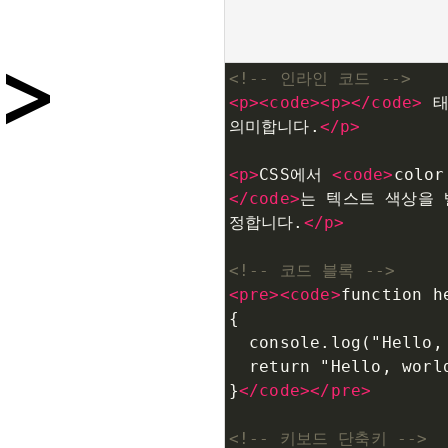
<!-- 인라인 코드 -->
<
p
><
code
><
p
></
code
>
 
의미합니다.
</
p
>
<
p
>
CSS에서 
<
code
>
color
</
code
>
는 텍스트 색상을 
정합니다.
</
p
>
<!-- 코드 블록 -->
<
pre
><
code
>
function he
{
  console.log("Hello
  return "Hello, worl
}
</
code
></
pre
>
<!-- 키보드 단축키 -->