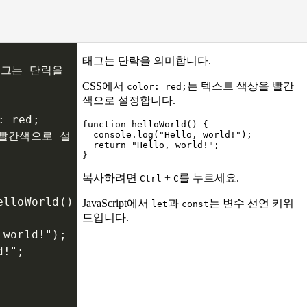
태그는 단락을 
: red;
빨간색으로 설
lloWorld() 
, world!");
d!";