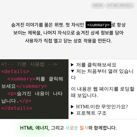
MDN
HTML 레퍼런스
dfn
숨겨진 이야기를 품은 위젯. 첫 자식인
로 항상
<summary>
dialog
보이는 제목을, 나머지 자식으로 숨겨진 상세 정보를 담아
사용자가 직접 열고 닫는 상호 작용을 만든다.
div
dl
<!-- 기본 사용법 -->
<
details
>
dt
<
summary
>
저를 클릭해
보세요
</
summary
>
<
p
>
숨겨진 내용이 나타
em
납니다.
</
p
>
</
details
>
embed
<!-- open 속성을 사용하
HTML 에너지
, 그리고
새
로
운
질
서
와 함께합니다.
면 기본적으로 내용이 펼쳐
fieldset