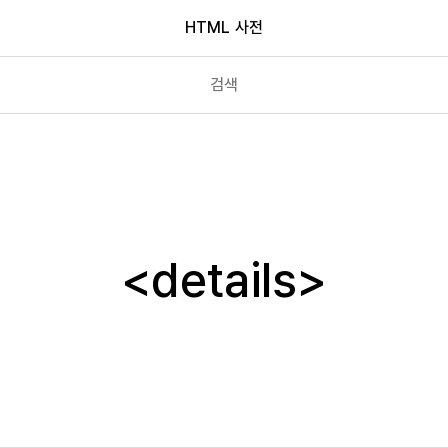
HTML 사전
dd
del
details