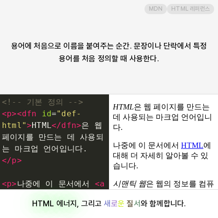
MDN
HTML 레퍼런스
dialog
div
용어에 처음으로 이름을 붙여주는 순간. 문장이나 단락에서 특정
용어를 처음 정의할 때 사용한다.
dl
dt
<!-- 기본 정의 -->
<
p
><
dfn
id
=
"def-
em
html"
>
HTML
</
dfn
>
은 웹 
페이지를 만드는 데 사용되
는 마크업 언어입니다.
embed
</
p
>
fieldset
<
p
>
나중에 이 문서에서 
<
a
href
=
"#def-
HTML 에너지
, 그리고
새
로
운
질
서
와 함께합니다.
html"
>
HTML
</
a
>
에 대해 
figcaption