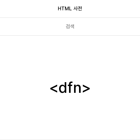
HTML 사전
del
details
dfn