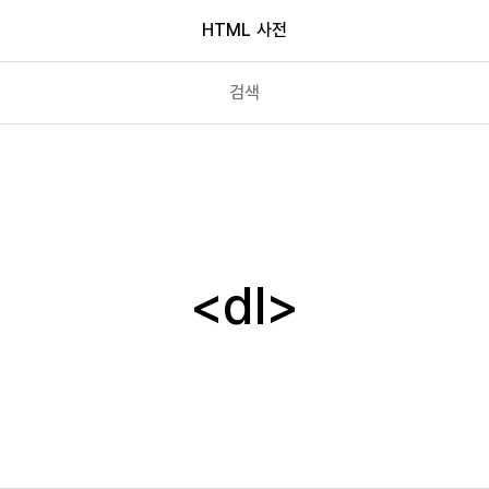
HTML 사전
dialog
div
dl