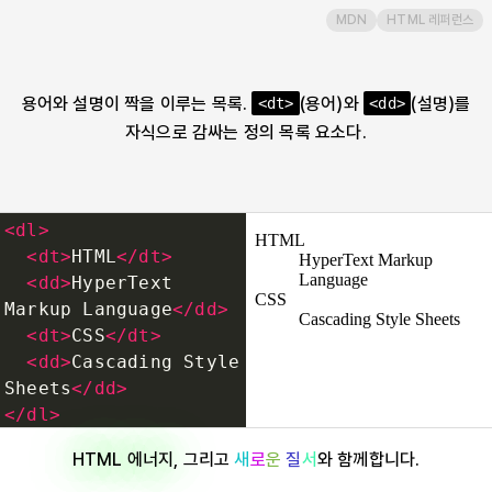
MDN
HTML 레퍼런스
dt
em
용어와 설명이 짝을 이루는 목록.
(용어)와
(설명)를
<dt>
<dd>
자식으로 감싸는 정의 목록 요소다.
embed
fieldset
<
dl
>
<
dt
>
HTML
</
dt
>
figcaption
<
dd
>
HyperText 
Markup Language
</
dd
>
<
dt
>
CSS
</
dt
>
figure
<
dd
>
Cascading Style 
Sheets
</
dd
>
footer
</
dl
>
HTML 에너지
, 그리고
새
로
운
질
서
와 함께합니다.
form