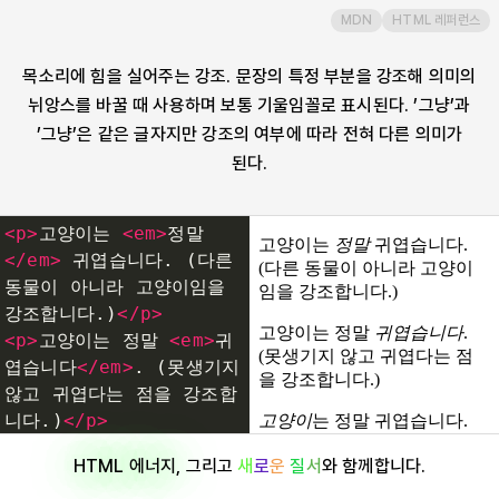
MDN
HTML 레퍼런스
embed
목소리에 힘을 실어주는 강조. 문장의 특정 부분을 강조해 의미의
fieldset
뉘앙스를 바꿀 때 사용하며 보통 기울임꼴로 표시된다. ’그냥’과
’그냥’은 같은 글자지만 강조의 여부에 따라 전혀 다른 의미가
figcaption
된다.
figure
<
p
>
고양이는 
<
em
>
정말
</
em
>
 귀엽습니다. (다른 
footer
동물이 아니라 고양이임을 
강조합니다.)
</
p
>
<
p
>
고양이는 정말 
<
em
>
귀
form
엽습니다
</
em
>
. (못생기지 
않고 귀엽다는 점을 강조합
h1
니다.)
</
p
>
<
p
><
em
>
고양이
</
em
>
는 정
HTML 에너지
, 그리고
새
로
운
질
서
와 함께합니다.
말 귀엽습니다. (문장 전체
h2