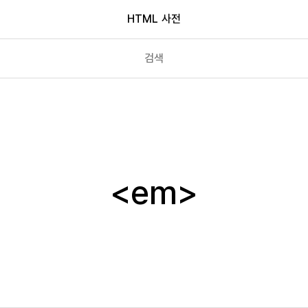
HTML 사전
dl
dt
em