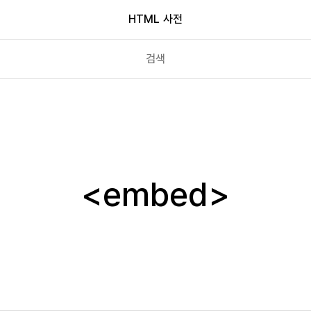
HTML 사전
dt
em
embed