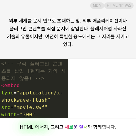
MDN
HTML 레퍼런스
fieldset
외부 세계를 문서 안으로 초대하는 창. 외부 애플리케이션이나
figcaption
플러그인 콘텐츠를 직접 문서에 삽입한다. 플래시처럼 사라진
기술의 유물이지만, 여전히 특별한 용도에서는 그 자리를 지키고
figure
있다.
footer
<!-- 구식 플러그인 콘텐
츠를 삽입 (현재는 거의 사
form
용되지 않음) -->
<
embed
type
=
"application/x-
h1
shockwave-flash"
src
=
"movie.swf"
h2
width
=
"300"
height
=
"200"
>
HTML 에너지
, 그리고
새
로
운
질
서
와 함께합니다.
h3