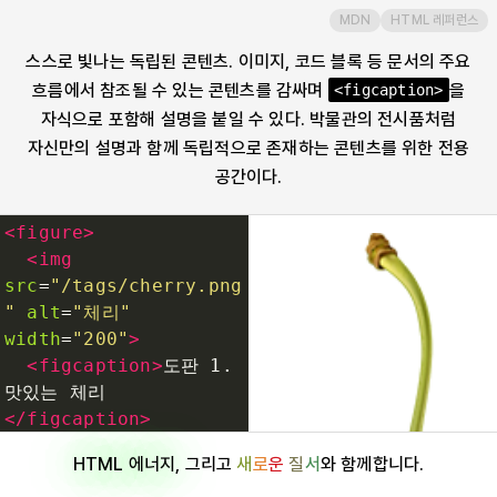
MDN
HTML 레퍼런스
footer
스스로 빛나는 독립된 콘텐츠. 이미지, 코드 블록 등 문서의 주요
흐름에서 참조될 수 있는 콘텐츠를 감싸며
을
<figcaption>
form
자식으로 포함해 설명을 붙일 수 있다. 박물관의 전시품처럼
자신만의 설명과 함께 독립적으로 존재하는 콘텐츠를 위한 전용
h1
공간이다.
h2
<
figure
>
<
img
h3
src
=
"/tags/cherry.png
"
alt
=
"체리"
width
=
"200"
>
h4
<
figcaption
>
도판 1. 
맛있는 체리
h5
</
figcaption
>
</
figure
>
HTML 에너지
, 그리고
새
로
운
질
서
와 함께합니다.
h6