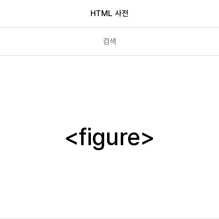
HTML 사전
fieldset
figcaption
figure