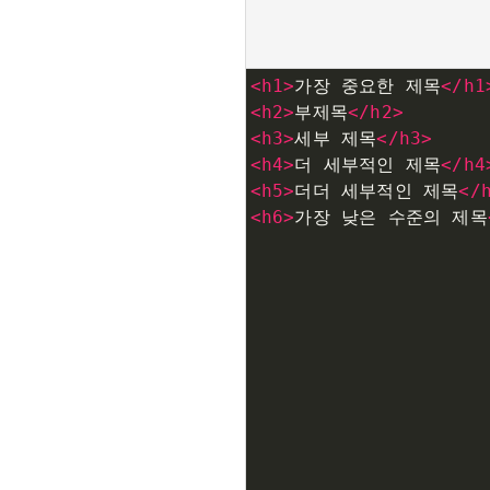
<
h1
>
가장 중요한 제목
</
h1
<
h2
>
부제목
</
h2
>
<
h3
>
세부 제목
</
h3
>
<
h4
>
더 세부적인 제목
</
h4
<
h5
>
더더 세부적인 제목
</
<
h6
>
가장 낮은 수준의 제목