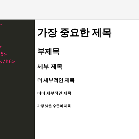
>
>
h5
>
</
h6
>