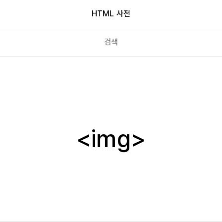
HTML 사전
i
iframe
img