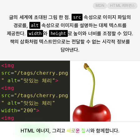
MDN
HTML 레퍼런스
input
글의 세계에 초대된 그림 한 점.
속성으로 이미지 파일의
src
경로를,
속성으로 이미지를 설명하는 대체 텍스트를
alt
ins
제공한다.
와
로 높이와 너비를 조정할 수 있다.
width
height
책의 삽화처럼 텍스트만으로는 전달할 수 없는 시각적 정보를
kbd
담아낸다.
label
<
img
src
=
"/tags/cherry.png
legend
"
alt
=
"맛있는 체리"
>
<
img
src
=
"/tags/cherry.png
li
"
alt
=
"맛있는 체리"
width
=
"200"
>
link
<
img
src
=
"/tags/cherry.png
HTML 에너지
, 그리고
새
로
운
질
서
와 함께합니다.
"
alt
=
"맛있는 체리"
main