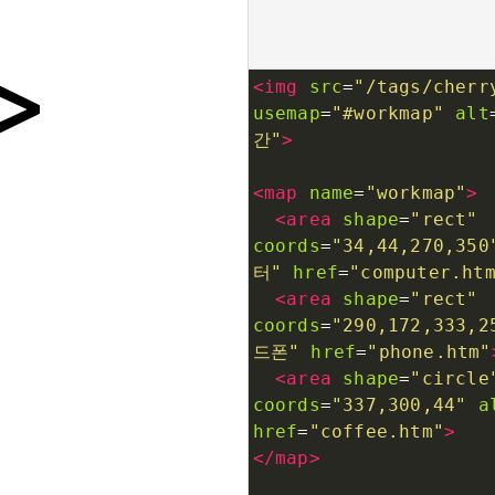
<
img
src
=
"/tags/cherr
usemap
=
"#workmap"
alt
간"
>
<
map
name
=
"workmap"
>
<
area
shape
=
"rect"
coords
=
"34,44,270,350
터"
href
=
"computer.ht
<
area
shape
=
"rect"
coords
=
"290,172,333,2
드폰"
href
=
"phone.htm"
<
area
shape
=
"circle
coords
=
"337,300,44"
a
href
=
"coffee.htm"
>
</
map
>