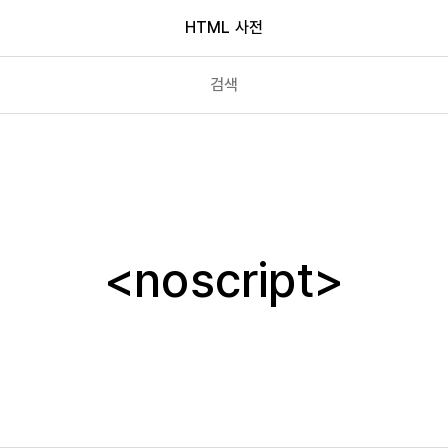
HTML 사전
meter
nav
noscript