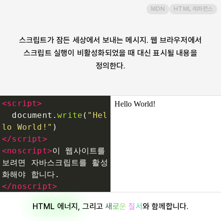
MDN
HTML 레퍼런스
object
스크립트가 잠든 세상에서 보내는 메시지. 웹 브라우저에서
ol
스크립트 실행이 비활성화되었을 때 대신 표시될 내용을
정의한다.
optgroup
option
<
script
>
document
.
write
(
"Hel
output
lo World!"
)
</
script
>
<
noscript
>
이 웹사이트를 
p
보려면 자바스크립트를 활성
화해야 합니다.
picture
</
noscript
>
HTML 에너지
, 그리고
새
로
운
질
서
와 함께합니다.
pre