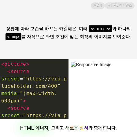
MDN
HTML 레퍼런스
pre
progress
상황에 따라 모습을 바꾸는 카멜레온. 여러
와 하나의
<source>
를 자식으로 화면 조건에 맞는 최적의 이미지를 보여준다.
<img>
q
rp
<
picture
>
<
source
rt
srcset
=
"https://via.p
laceholder.com/400"
media
=
"(max-width: 
ruby
600px)"
>
<
source
s
srcset
=
"https://via.p
laceholder.com/800"
HTML 에너지
, 그리고
새
로
운
질
서
와 함께합니다.
media
=
"(max-width: 
samp