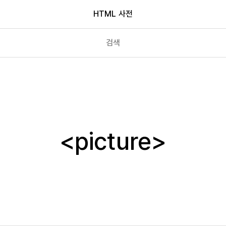
HTML 사전
output
p
picture