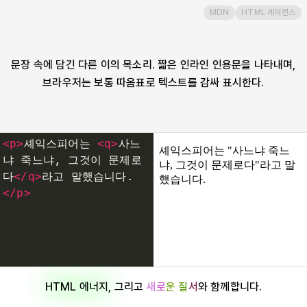
MDN
HTML 레퍼런스
rp
rt
문장 속에 담긴 다른 이의 목소리. 짧은 인라인 인용문을 나타내며,
브라우저는 보통 따옴표로 텍스트를 감싸 표시한다.
ruby
s
<
p
>
셰익스피어는 
<
q
>
사느
냐 죽느냐, 그것이 문제로
samp
다
</
q
>
라고 말했습니다.
</
p
>
script
search
HTML 에너지
, 그리고
새
로
운
질
서
와 함께합니다.
section