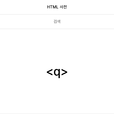
HTML 사전
pre
progress
q