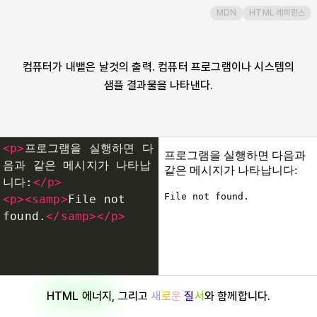
MDN
HTML 레퍼런스
script
search
컴퓨터가 내뱉은 날것의 출력. 컴퓨터 프로그램이나 시스템의
샘플 결과물을 나타낸다.
section
select
<
p
>
프로그램을 실행하면 다
음과 같은 메시지가 나타납
slot
니다:
</
p
>
<
p
><
samp
>
File not 
found.
</
samp
></
p
>
small
source
HTML 에너지
, 그리고
새
로
운
질
서
와 함께합니다.
span