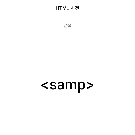
HTML 사전
ruby
s
samp