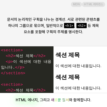
MDN
HTML 레퍼런스
select
문서의 논리적인 구획을 나누는 경계선. 서로 관련된 콘텐츠를
slot
하나의 그룹으로 묶으며, 일반적으로
,
등 제목
<h1>
<h2>
요소를 포함해 구획의 주제를 명시한다.
small
source
<
section
>
<
h2
>
섹션 제목
</
h2
>
span
<
p
>
이 섹션에 대한 내용
입니다.
</
p
>
</
section
>
strong
<
section
>
style
<
h2
>
섹션 제목
</
h2
>
<
p
>
이 섹션에 대한 내용
HTML 에너지
, 그리고
새
로
운
질
서
와 함께합니다.
입니다.
</
p
>
sub