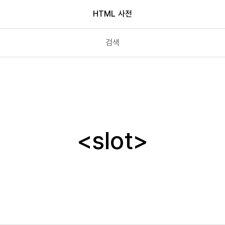
HTML 사전
section
select
slot