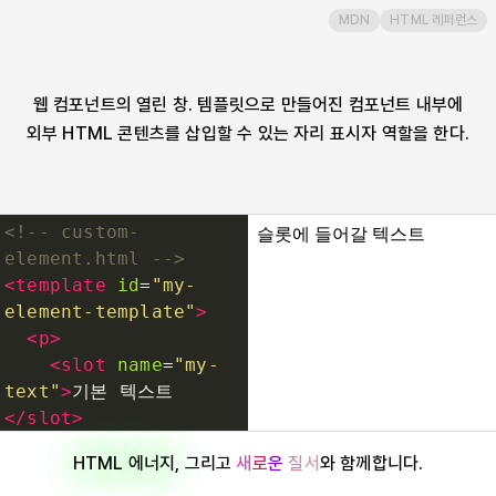
MDN
HTML 레퍼런스
small
source
웹 컴포넌트의 열린 창. 템플릿으로 만들어진 컴포넌트 내부에
외부 HTML 콘텐츠를 삽입할 수 있는 자리 표시자 역할을 한다.
span
strong
<!-- custom-
element.html -->
style
<
template
id
=
"my-
element-template"
>
<
p
>
sub
<
slot
name
=
"my-
text"
>
기본 텍스트
summary
</
slot
>
</
p
>
HTML 에너지
, 그리고
새
로
운
질
서
와 함께합니다.
</
template
>
sup