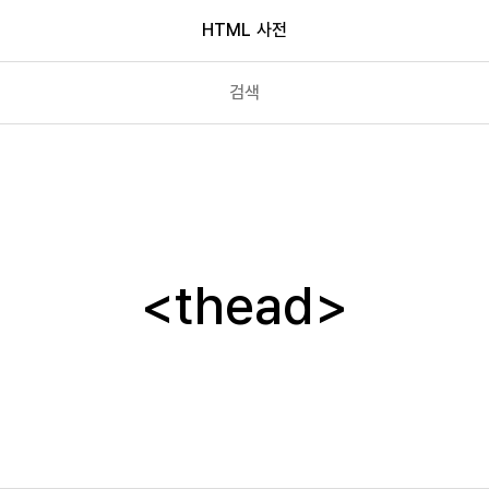
HTML 사전
tfoot
th
thead