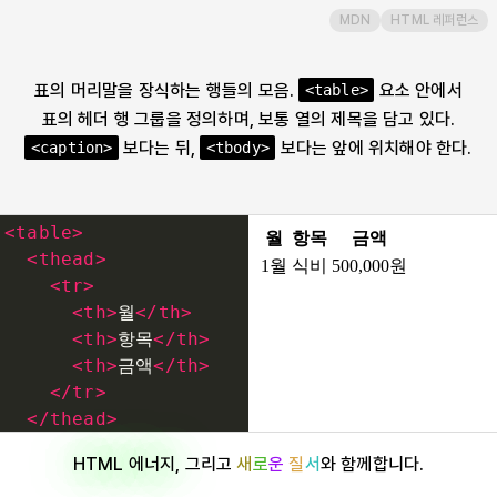
MDN
HTML 레퍼런스
time
표의 머리말을 장식하는 행들의 모음.
요소 안에서
<table>
title
표의 헤더 행 그룹을 정의하며, 보통 열의 제목을 담고 있다.
보다는 뒤,
보다는 앞에 위치해야 한다.
<caption>
<tbody>
tr
track
<
table
>
<
thead
>
u
<
tr
>
<
th
>
월
</
th
>
<
th
>
항목
</
th
>
ul
<
th
>
금액
</
th
>
</
tr
>
var
</
thead
>
<
tbody
>
HTML 에너지
, 그리고
새
로
운
질
서
와 함께합니다.
<
tr
>
video