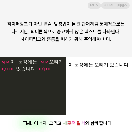
MDN
HTML 레퍼런스
ul
하이퍼링크가 아닌 밑줄. 맞춤법이 틀린 단어처럼 문체적으로는
var
다르지만, 의미론적으로 중요하지 않은 텍스트를 나타낸다.
하이퍼링크와 혼동을 피하기 위해 주의해야 한다.
video
wbr
<
p
>
이 문장에는 
<
u
>
오타가
</
u
>
 있습니다.
</
p
>
HTML 에너지
, 그리고
새
로
운
질
서
와 함께합니다.