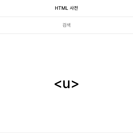
HTML 사전
tr
track
u