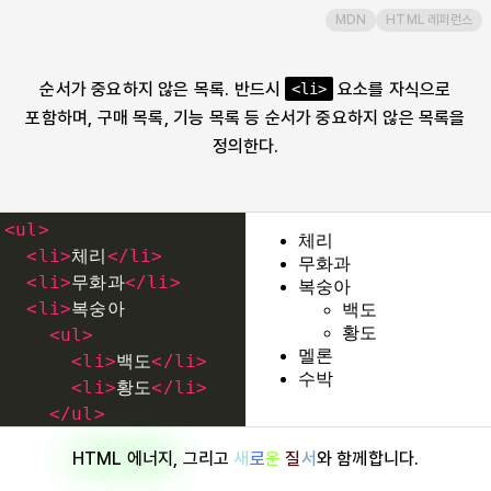
MDN
HTML 레퍼런스
var
순서가 중요하지 않은 목록. 반드시
요소를 자식으로
<li>
video
포함하며, 구매 목록, 기능 목록 등 순서가 중요하지 않은 목록을
정의한다.
wbr
<
ul
>
<
li
>
체리
</
li
>
<
li
>
무화과
</
li
>
<
li
>
복숭아
<
ul
>
<
li
>
백도
</
li
>
<
li
>
황도
</
li
>
</
ul
>
</
li
>
HTML 에너지
, 그리고
새
로
운
질
서
와 함께합니다.
<
li
>
멜론
</
li
>