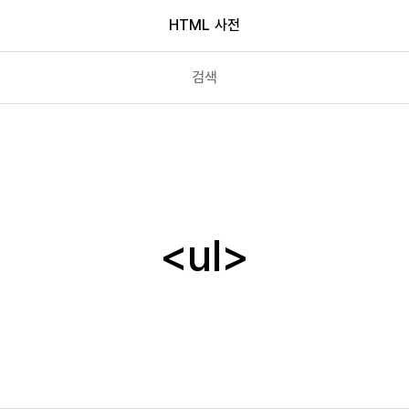
HTML 사전
track
u
ul